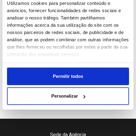
2
Embaixador de Israel pede cancelamento do concerto
Utilizamos cookies para personalizar conteúdo e
de Kanye West no Algarve
anúncios, fornecer funcionalidades de redes sociais e
analisar o nosso tráfego. Também partilhamos
3
Mostra Espanha cria diálogo entre pintores Joaquín
informações acerca da sua utilização do site com os
Sorolla e Maruja Mallo em Lisboa
nossos parceiros de redes sociais, de publicidade e de
análise, que as podem combinar com outras informações
4
que lhes forneceu ou recolhidas por estes a partir da sua
Dana Margolin, Enola Gay e marta em outubro no
utilização dos respetivos serviços.
vimaranense Sonus Art Fest
5
'Rapper' Kanye West (Ye) atua hoje no Estádio do
Permitir todos
Algarve
Personalizar
Sede da Agência