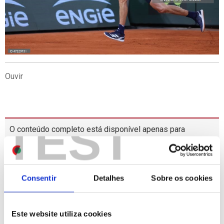
Ouvir
TEST
O conteúdo completo está disponível apenas para
Subscritores.
Entrar
MAIS
LIDAS
Consentir
Detalhes
Sobre os cookies
1
Festas do Povo de Campo Maior arrancam no sábado
e esperam mais de 400 mil visitantes
Este website utiliza cookies