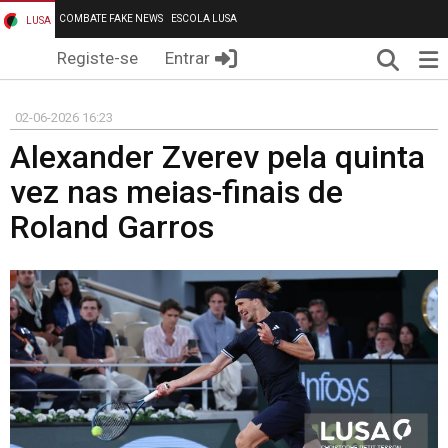
COMBATE FAKE NEWS
ESCOLA LUSA
LUSA
Pesqui
Me
Registe-se
Entrar
02-06-2026 16:23
Alexander Zverev pela quinta
vez nas meias-finais de
Roland Garros