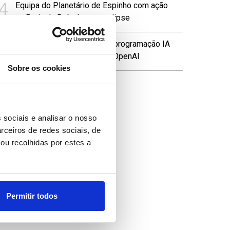
4
Equipa do Planetário de Espinho com ação
na Praia da Baía durante eclipse
5
Meta entra em mercado da programação IA
dominado pela Anthropic e OpenAI
Sobre os cookies
 sociais e analisar o nosso
rceiros de redes sociais, de
ou recolhidas por estes a
Permitir todos