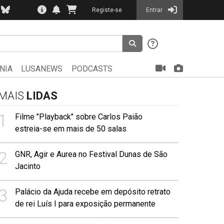
Registe-se
Entrar
NIA
LUSANEWS
PODCASTS
MAIS
LIDAS
1
Filme "Playback" sobre Carlos Paião
estreia-se em mais de 50 salas
2
GNR, Agir e Aurea no Festival Dunas de São
Jacinto
3
Palácio da Ajuda recebe em depósito retrato
de rei Luís I para exposição permanente