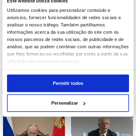
Este website utiliza cookies
(editado)
Utilizamos cookies para personalizar conteúdo e
ID: 47569690
Date: 05/08/2026 18:39
ID: 47569609
Date: 05/08/2026 18:36
anúncios, fornecer funcionalidades de redes sociais e
analisar o nosso tráfego. Também partilhamos
informações acerca da sua utilização do site com os
nossos parceiros de redes sociais, de publicidade e de
análise, que as podem combinar com outras informações
que lhes forneceu ou recolhidas por estes a partir da sua
utilização dos respetivos serviços.
Pelo menos quatro
África do Sul pede
pessoas esfaqueadas
diálogo sobre
Permitir todos
em Londres e suspeita
migrações devido a crise
foi detida - polícia
continental
Personalizar
ID: 47569509
Date: 05/08/2026 18:14
ID: 47569380
Date: 05/08/2026 17:55