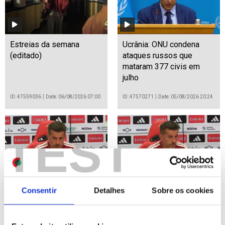
Estreias da semana
Ucrânia: ONU condena
(editado)
ataques russos que
mataram 377 civis em
julho
ID: 47559036
Date: 06/08/2026 07:00
ID: 47570271
Date: 05/08/2026 20:24
TEST
Consentir
Detalhes
Sobre os cookies
LE: Marco Silva quer fator
LE: Marco Silva quer fator
casa com mesmo peso
casa com mesmo peso
decisório na primeira mão
decisório na primeira mão