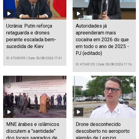
Ucrânia: Putin reforça
Autoridades já
retaguarda e drones
apreenderam mais
perante escalada bem-
cocaína em 2026 do que
sucedida de Kiev
em todo o ano de 2025 -
PJ (editado)
ID: 47569299
Date: 05/08/2026 17:41
ID: 47569129
Date: 05/08/2026 17:16
MNE árabes e islâmicos
Drone desconhecido
discutem a "santidade"
descoberto no aeroporto
dos locais sagrados de
alemão de Leipzig