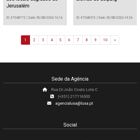
Jerusalém
ID: 47568772
Date: 05/08/2026 16:16
ID: 47568015
Date: 05/08/2026 14:26
Next
1
2
3
4
5
6
7
8
9
10
»
Sede da Agência
Rua Dr.João Couto Lote C
(+351) 217116500
agencialusa@lusa.pt
Social