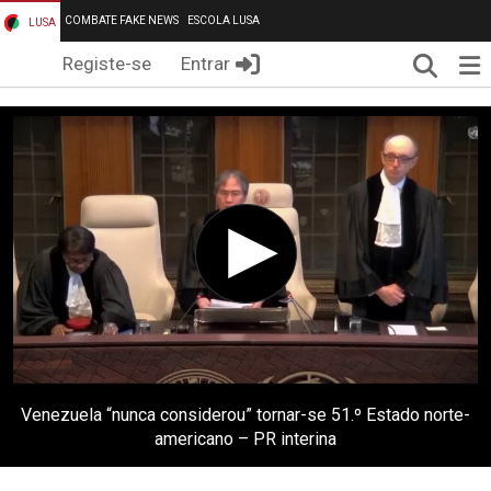
COMBATE FAKE NEWS
ESCOLA LUSA
LUSA
Pesqui
Me
Registe-se
Entrar
Venezuela “nunca considerou” tornar-se 51.º Estado norte-
americano – PR interina