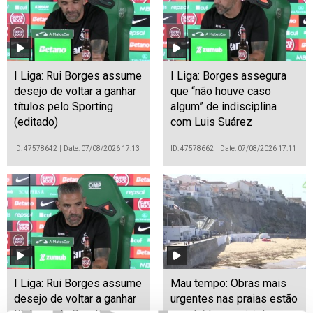
I Liga: Rui Borges assume
I Liga: Borges assegura
desejo de voltar a ganhar
que “não houve caso
títulos pelo Sporting
algum” de indisciplina
(editado)
com Luis Suárez
ID: 47578642
Date: 07/08/2026 17:13
ID: 47578662
Date: 07/08/2026 17:11
I Liga: Rui Borges assume
Mau tempo: Obras mais
desejo de voltar a ganhar
urgentes nas praias estão