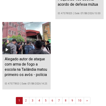
acordo de defesa mútua
ID: 47578025
Date: 07/08/2026 15:00
Alegado autor de ataque
com arma de fogo a
escola na Tailândia matou
primeiro os avós - polícia
ID: 47577853
Date: 07/08/2026 14:25
Next
1
2
3
4
5
6
7
8
9
10
»