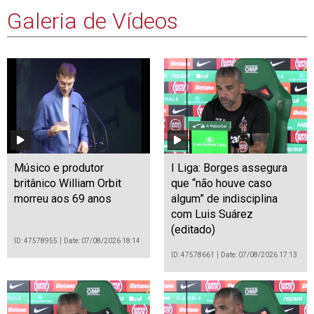
Galeria de Vídeos
Músico e produtor
I Liga: Borges assegura
britânico William Orbit
que “não houve caso
morreu aos 69 anos
algum” de indisciplina
com Luis Suárez
(editado)
ID: 47578955
Date: 07/08/2026 18:14
ID: 47578661
Date: 07/08/2026 17:13