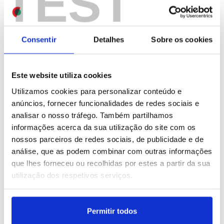
TEST
títulos pelo Sporting
concluídas – ministra
(editado)
ID: 47578644
Date: 07/08/2026 17:08
ID: 47578262
Date: 07/08/2026 15:49
Consentir
Detalhes
Sobre os cookies
Este website utiliza cookies
Utilizamos cookies para personalizar conteúdo e
anúncios, fornecer funcionalidades de redes sociais e
analisar o nosso tráfego. Também partilhamos
I Liga: Académico de
Ciberataque ao grupo
informações acerca da sua utilização do site com os
Viseu quer contrariar
Águas de Portugal sem
nossos parceiros de redes sociais, de publicidade e de
"caudal afensivo" do
afetar fornecimento de
análise, que as podem combinar com outras informações
Benfica
água – ministra (editado)
que lhes forneceu ou recolhidas por estes a partir da sua
utilização dos respetivos serviços.
ID: 47578256
Date: 07/08/2026 15:47
ID: 47578110
Date: 07/08/2026 15:17
Permitir todos