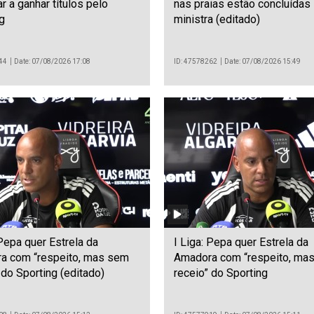
ar a ganhar títulos pelo
nas praias estão concluídas
g
ministra (editado)
44
Date: 07/08/2026 17:08
ID: 47578262
Date: 07/08/2026 15:49
 Pepa quer Estrela da
I Liga: Pepa quer Estrela da
a com “respeito, mas sem
Amadora com “respeito, ma
 do Sporting (editado)
receio” do Sporting