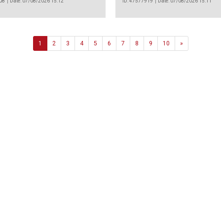
08
Date: 07/08/2026 15:12
ID: 47577919
Date: 07/08/2026 15:11
Next
1
2
3
4
5
6
7
8
9
10
»
Agência
.João Couto Lote C
 217116500
alusa@lusa.pt
 LUSA
Contactos
Termos e Condições
Política de Privacidade
reservados