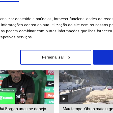
e produtor britânico William
I Liga: Borges assegura que
onalizar conteúdo e anúncios, fornecer funcionalidades de redes
orreu aos 69 anos
houve caso algum” de indisc
informações acerca da sua utilização do site com os nossos pa
com Luis Suárez (editado)
ue as podem combinar com outras informações que lhes forneceu 
respetivos serviços.
55
Date: 07/08/2026 18:14
ID: 47578661
Date: 07/08/2026 17:13
Personalizar
 Rui Borges assume desejo
Mau tempo: Obras mais urg