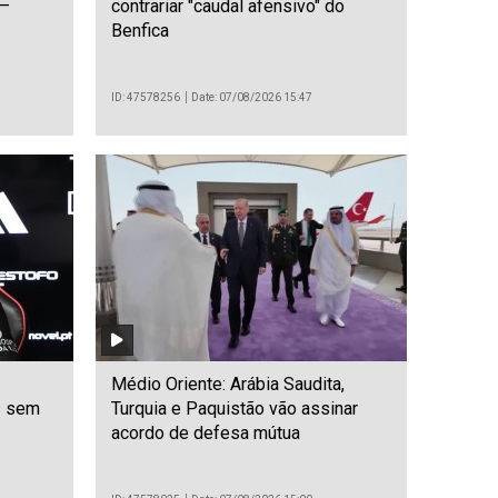
 –
contrariar "caudal afensivo" do
Benfica
ID: 47578256
Date: 07/08/2026 15:47
Médio Oriente: Arábia Saudita,
s sem
Turquia e Paquistão vão assinar
acordo de defesa mútua