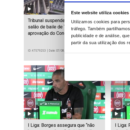
Este website utiliza cookies
Tribunal suspende construção de
Músico 
Utilizamos cookies para pers
salão de baile de Trump e exige
Orbit m
tráfego. Também partilhamos 
aprovação do Congresso
publicidade e de análise, q
partir da sua utilização dos 
ID: 47579253
Date: 07/08/2026 19:23
ID: 475789
I Liga: Borges assegura que “não
I Liga: