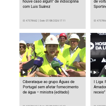
houve caso algum” de indisciplina
de volt
com Luis Suárez
Sportin
ID: 47578662
Date: 07/08/2026 17:11
ID: 475786
Ciberataque ao grupo Águas de
I Liga:
Portugal sem afetar fornecimento
Amador
de água – ministra (editado)
receio”