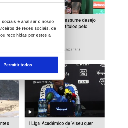
 “não
I Liga: Rui Borges assume desejo
 sociais e analisar o nosso
iplina
de voltar a ganhar títulos pelo
rceiros de redes sociais, de
Sporting (editado)
ou recolhidas por estes a
ID: 47578642
Date: 07/08/2026 17:13
Permitir todos
entes
I Liga: Académico de Viseu quer