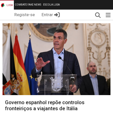
COMBATE FAKE NEWS
ESCOLA LUSA
LUSA
Pesqui
Me
Registe-se
Entrar
Governo espanhol repõe controlos
fronteiriços a viajantes de Itália