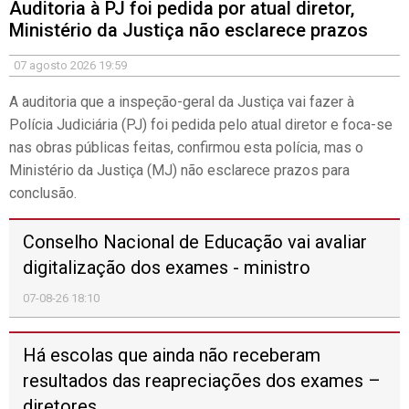
digitalização dos exames - ministro
07-08-26 18:10
Há escolas que ainda não receberam
resultados das reapreciações dos exames –
diretores
07-08-26 17:28
PR promulga decreto que cria PSU mas
avisa que ninguém pode ter proteção social
prejudicada
07-08-26 17:20
Tribunal dá sete dias à AIMA para agendar
pedido de residência de jovem deportado