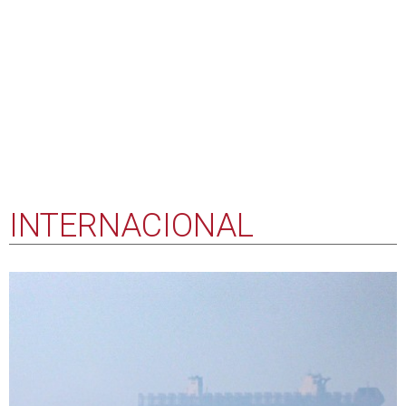
sobem em Bab el-Mandeb
07 agosto 2026 19:58
As passagens de navios comerciais pelo estreito de Ormuz
continuaram a cair na quinta-feira, ao contrário das travessias
no estreito de Bab el-Mandeb, porta de entrada no mar
Vermelho, que estão a subir, informou hoje a plataforma
Kpler.
Tribunal suspende construção de salão de
baile de Trump e exige aprovação do
Congresso
07-08-26 17:15
Migrações: Espanha adotará "medidas
proporcionais" se Itália mantiver controlos
na fronteira