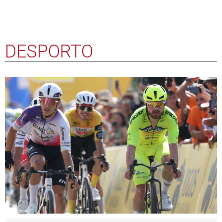
I Liga: Académico de Viseu quer contrariar
"caudal afensivo" do Benfica
07-08-26 15:21
I Liga: Rui Borges assume desejo de voltar a
ganhar títulos pelo Sporting
07-08-26 14:46
I Liga: Pepa quer Estrela da Amadora com
“respeito, mas sem receio” do Sporting
07-08-26 14:36
I Liga: Técnico do Arouca rejeita vantagem
da continuidade frente ao Vitória
07-08-26 14:31