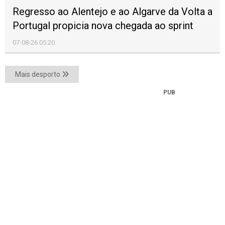
Olaria Negra de Bisalhães já tem indicação
geográfica da União Europeia
07 agosto 2026 18:13
A olaria negra de Bisalhães foi inscrita no registo da
União das Indicações Geográficas de produtos
artesanais e industriais que reforça a proteção desta
atividade artesanal do concelho de Vila Real, foi hoje