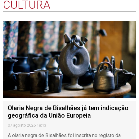
Cinemas tiveram em julho mais 21,2% de
receitas de bilheteira face a homólogo de
2025
07-08-26 12:01
Concentração de Motos de Góis começa na
quinta-feira com Xutos e Pontapés
07-08-26 09:45
'Rapper' Kanye West (Ye) atua hoje no
Estádio do Algarve
07-08-26 05:45
Mais cultura