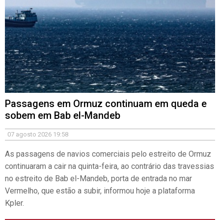
07-08-26 13:13
ACNUR alerta para avanço rápido do ébola
em campos de deslocados na RDCongo
07-08-26 11:05
Nova atividade vulcânica no Monte Etna causa
interrupções em aeroporto italiano
07-08-26 09:42
Observar um eclipse total do Sol para ver e
estudar o que o brilho esconde
07-08-26 09:22