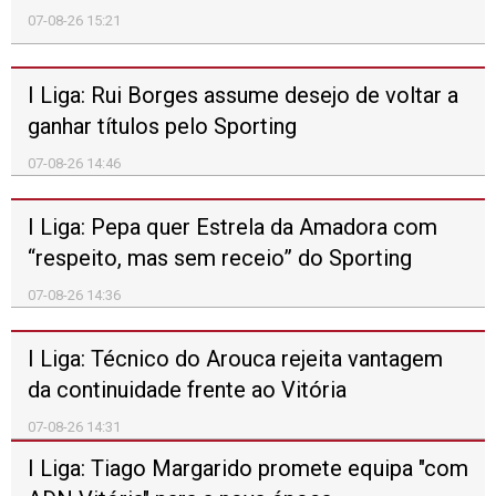
07-08-26 09:14
Regresso ao Alentejo e ao Algarve da Volta a
Portugal propicia nova chegada ao sprint
07-08-26 05:20
Mais desporto