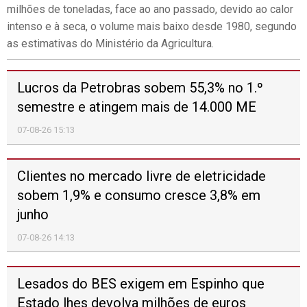
Portugal recebeu hoje 2.320 ME referente ao
9.º desembolso do PRR
07-08-26 12:02
Exportações de bens sobem 10% e
importações 19,6% em junho - INE
07-08-26 11:41
Viticultores do Douro manifestam-se por
escoamento das uvas e preços justos
07-08-26 11:27
Calor e energia elevam preços mundiais dos