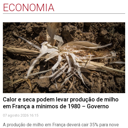
semestre e atingem mais de 14.000 ME
07-08-26 15:13
Clientes no mercado livre de eletricidade
sobem 1,9% e consumo cresce 3,8% em
junho
07-08-26 14:13
Lesados do BES exigem em Espinho que
Estado lhes devolva milhões de euros
07-08-26 14:03
Governo garante que PSU será igual ou
superior para 94% dos futuros beneficiários
07-08-26 13:41