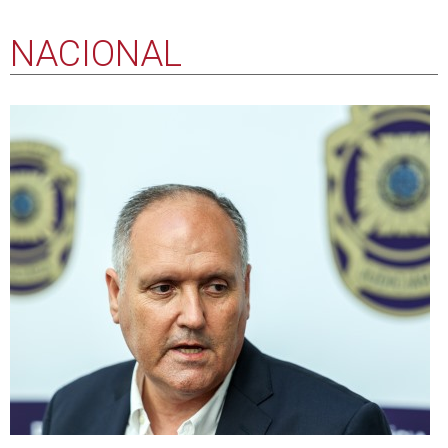
Auditoria à PJ foi pedida por atual diretor,
Ministério da Justiça não esclarece prazos
07 agosto 2026 19:59
A auditoria que a inspeção-geral da Justiça vai fazer à
Polícia Judiciária (PJ) foi pedida pelo atual diretor e foca-se
nas obras públicas feitas, confirmou esta polícia, mas o
Ministério da Justiça (MJ) não esclarece prazos para
conclusão.
Conselho Nacional de Educação vai avaliar