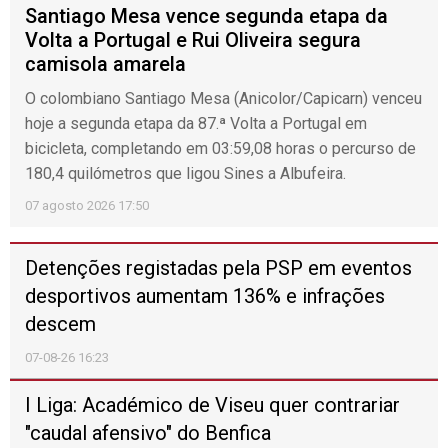
I Liga: Tiago Margarido promete equipa "com
ADN Vitória" para a nova época
07-08-26 14:10
Ciclista João Almeida abandona Volta à
Polónia após queda na quinta-feira
07-08-26 12:00
Mundial 2030: Confederação Africana de
Futebol manifesta apoio a Gianni Infantino
07-08-26 09:17
Volta: Ciclismo brasileiro regressa para
provar evolução e sobressair na geral