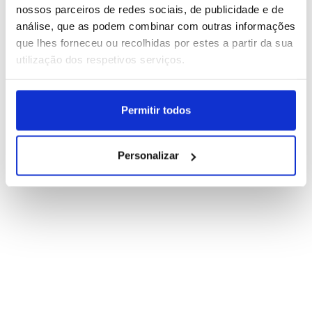
INTERNACIONAL
nossos parceiros de redes sociais, de publicidade e de
análise, que as podem combinar com outras informações
que lhes forneceu ou recolhidas por estes a partir da sua
utilização dos respetivos serviços.
Permitir todos
Personalizar
Passagens em Ormuz continuam em queda e